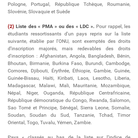
Pologne, Portugal, République Tchèque, Roumanie,
Slovénie, Slovaquie et Suède
(2)
Liste des « PMA » ou des « LDC ».
Pour rappel, les
étudiants ressortissants d'un pays repris sur la liste
suivante, établie par l'ONU, sont exemptés des droits
d’inscription majorés, mais redevables des droits
d'inscription : Afghanistan, Angola, Bangladesh, Bénin,
Bhoutan, Birmanie, Burkina Faso, Burundi, Cambodge,
Comores, Djibouti, Érythrée, Éthiopie, Gambie, Guinée,
Guinée-Bissau, Haïti, Kiribati, Laos, Lesotho, Liberia,
Madagascar, Malawi, Mali, Mauritanie, Mozambique,
Népal, Niger, Ouganda, République Centrafricaine,
République démocratique du Congo, Rwanda, Salomon,
Sao Tomé et Principe, Sénégal, Sierra Leone, Somalie,
Soudan, Soudan du Sud, Tanzanie, Tchad, Timor
Oriental, Togo, Tuvalu, Yémen, Zambie.
Pays « classés au bas de la liste sur l’indice de