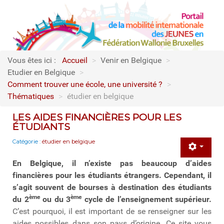
Vous êtes ici :
Accueil
>
Venir en Belgique
>
Etudier en Belgique
>
Comment trouver une école, une université ?
>
Thématiques
>
étudier en belgique
LES AIDES FINANCIÈRES POUR LES
ÉTUDIANTS
Catégorie :
étudier en belgique
En Belgique, il n’existe pas beaucoup d’aides
financières pour les étudiants étrangers. Cependant, il
s’agit souvent de bourses à destination des étudiants
ème
ème
du 2
ou du 3
cycle de l’enseignement supérieur.
C’est pourquoi, il est important de se renseigner sur les
aides possibles dans son pays d’origine. Ce site vous