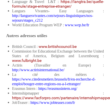
https://langtra.be/quelle-
Language & Travel L&T :
formule/stage-entreprise-etranger/
Langues Vivantes- Easy Languages :
http://languesvivantes.com/sejours-linguistiques/nos-
sejours/stages_c212
World Education Program WEP :
www.wep.be/fr
Autres adresses utiles
www.britishcouncil.be
British Council :
Commission for Educational Exchange between the United
States of America, Belgium and Luxembourg :
www.fulbright.be
Actiris (Travailler en Europe) :
http://www.actirisinternational.be/
La cité des métiers :
https://www.citedesmetiers.brussels/fr/en-recherche-d-
emploi/bouger-entre-regions-ou-a-l-etranger/
Erasmus Intern :
https://erasmusintern.org/
Internshipmapper :
https://www.facforpro.com/partenaire/internshipmappe
JobTeaser :
https://www.jobteaser.com/fr