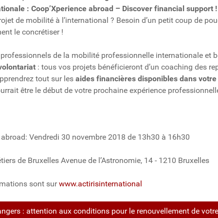
ationale :
Coop’Xperience abroad
– Discover financial support !
jet de mobilité à l’international ? Besoin d’un petit coup de po
nt le concrétiser !
rofessionnels de la mobilité professionnelle internationale et bé
volontariat
: tous vos projets bénéficieront d’un coaching des re
pprendrez tout sur les
aides financières disponibles dans votre
ourrait être le début de votre prochaine expérience professionnell
 abroad: Vendredi 30 novembre 2018 de 13h30 à 16h30
tiers de Bruxelles Avenue de l’Astronomie, 14 - 1210 Bruxelles
rmations sont sur
www.actirisinternational
angers : attention aux conditions pour le renouvellement de votre 