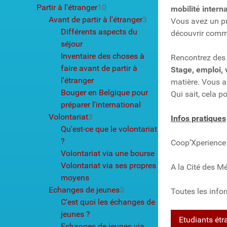
Partir à l'étranger
10
mobilité intern
Avant de partir à l'étranger
3
Vous avez un pro
Différents aspects du
découvrir comme
séjour
Inventaire des choses à
Rencontrez des p
faire avant de partir à
Stage, emploi, 
l'étranger
matière. Vous a
Bouger en Belgique pour
Qui sait, cela p
préparer l'international
Volontariat
3
Infos pratiques
Qu'est-ce que le volontariat
?
Coop’Xperience
Volontariat via une bourse
Volontariat via ses propres
A la Cité des Mé
moyens
Echanges de jeunes
3
Toutes les info
C'est quoi les échanges de
jeunes ?
Etudiants étr
Echanges de jeunes via