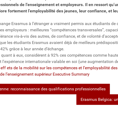
fessionnels de l’enseignement et employeurs. Il en ressort qu
ore fortement l’employabilité des jeunes, leur confiance, et leu
hange Erasmus à l’étranger a vraiment permis aux étudiants de
les employeurs : meilleures “compétences transversales”, capaci
lérance vis-à-vis des autres, de confiance, et de volonté d'accep
 que les étudiants Erasmus avaient déjà de meilleurs prédisposit
42% grâce à leur année d’échange.
 quant à eux, considèrent à 92% ces compétences comme haute
 l'expérience internationale valable en soi (une augmentation de
 eff ets de la mobilité sur les compétences et l’employabilité des 
 de l’enseignement supérieur Executive Summary
nne: reconnaissance des qualifications professionnelles
Erasmus Belgica: un