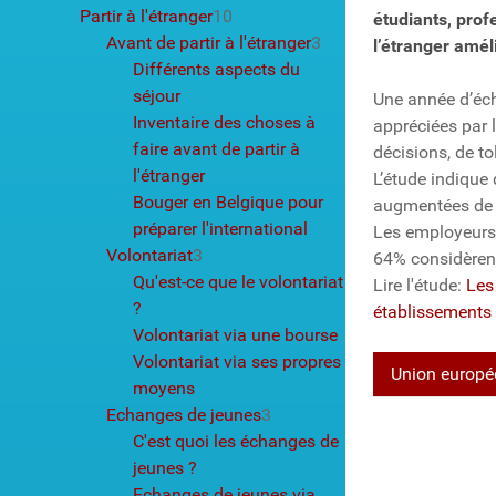
Partir à l'étranger
10
étudiants, pro
Avant de partir à l'étranger
3
l’étranger améli
Différents aspects du
séjour
Une année d’éc
Inventaire des choses à
appréciées par 
faire avant de partir à
décisions, de to
l'étranger
L’étude indique
Bouger en Belgique pour
augmentées de 
préparer l'international
Les employeurs
Volontariat
3
64% considèrent
Qu'est-ce que le volontariat
Lire l'étude:
Les
?
établissements
Volontariat via une bourse
Volontariat via ses propres
Union europée
moyens
Echanges de jeunes
3
C'est quoi les échanges de
jeunes ?
Echanges de jeunes via