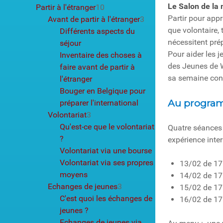
Le Salon de la 
Partir à l'étranger
10
Partir pour appr
Avant de partir à l'étranger
3
que volontaire, 
Différents aspects du
nécessitent prép
séjour
Pour aider les j
Inventaire des choses à
des Jeunes de W
faire avant de partir à
sa semaine cons
l'étranger
Bouger en Belgique pour
Au progr
préparer l'international
Volontariat
3
Qu'est-ce que le volontariat
Quatre séances 
?
expérience inte
Volontariat via une bourse
Volontariat via ses propres
13/02 de 17
moyens
14/02 de 17 
Echanges de jeunes
3
15/02 de 17 
C'est quoi les échanges de
16/02 de 17
jeunes ?
Echanges de jeunes via