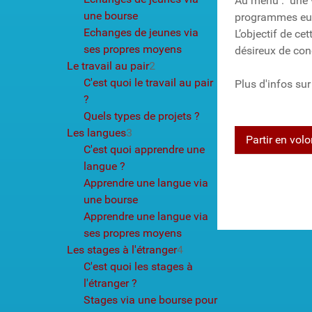
Au menu : une vi
une bourse
programmes europ
Echanges de jeunes via
L’objectif de ce
ses propres moyens
désireux de conc
Le travail au pair
2
C'est quoi le travail au pair
Plus d'infos sur
?
Quels types de projets ?
Les langues
3
Partir en vol
C'est quoi apprendre une
langue ?
Apprendre une langue via
une bourse
Apprendre une langue via
ses propres moyens
Les stages à l'étranger
4
C'est quoi les stages à
l'étranger ?
Stages via une bourse pour