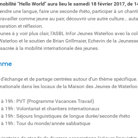
mobilité "Hello World" aura lieu le samedi 18 février 2017, de 
endre une langue, faire une seconde rhéto, participer à un chanti
travailler comme jeune au pair, découvrir une autre culture… aut
aration et réflexion.
eunes à y voir plus clair, l'ASBL Infor Jeunes Waterloo avec la c
aterloo et le soutien de Brian Grillmaier, Echevin de la Jeuness
acrée à la mobilité internationale des jeunes.
amme
d’échange et de partage centrées autour d’un thème spécifique.
rnationale dans les locaux de la Maison des Jeunes de Waterloo (
 à 19h : PVT (Programme Vacances Travail)
à 19h : Volontariat et chantiers internationaux
à 19h : Séjours linguistiques de longue durée/seconde rhéto
 à 19h : Tour du monde/année sabbatique