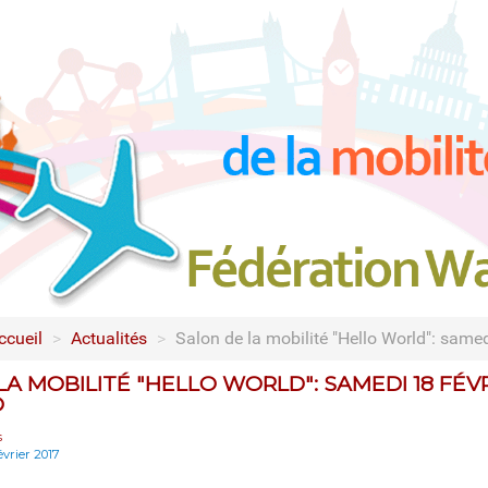
ccueil
>
Actualités
>
Salon de la mobilité "Hello World": same
A MOBILITÉ "HELLO WORLD": SAMEDI 18 FÉVRI
O
s
évrier 2017