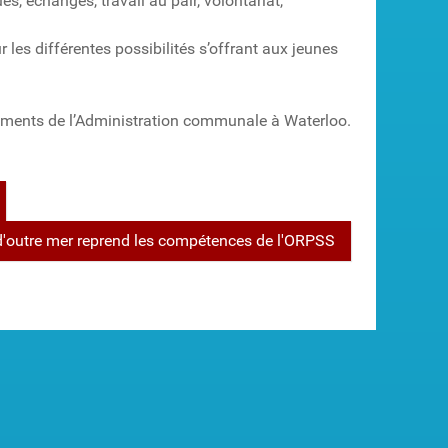
s, échanges, travail au pair, volontariat,
r les différentes possibilités s’offrant aux jeunes
iments de l’Administration communale à Waterloo.
d'outre mer reprend les compétences de l'ORPSS