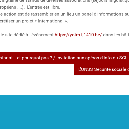
ngtaine de stands de diverses associations (séjours linguistique
éens ....). L’entrée est libre.
tte action est de rassembler en un lieu un panel d’informations su
rétiser un projet « International ».
 le site dédié à l'événement
https://yotm.ij1410.be/
dans les bât
ontariat… et pourquoi pas ? / Invitation aux apéros d'info du SCI
L'ONSS Sécurité sociale 