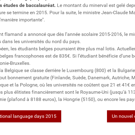
es études de baccalauréat.
Le montant du minerval est gelé dep
re se termine en 2015. Pour la suite, le ministre Jean-Claude Ma
"manière importante".
 flamand a annoncé que dès l'année scolaire 2015-2016, le min
 dans les universités du nord du pays.
éen, les étudiants belges pourraient être plus mal lotis. Actuell
 belges francophones est de 835€. Si l’étudiant bénéficie d’une b
onie-Bruxelles.
la Belgique se classe derrière le Luxembourg (800) et la Bulgarie
 tout bonnement gratuite (Finlande, Suède, Danemark, Autriche, M
que et la Pologne, où les universités ne coûtent que 21 et 41€ e
s plus élitistes financièrement sont le Royaume-Uni (jusqu'à 11
nie (plafond à 8188 euros), la Hongrie (5150), ou encore les pay
ational language days 2015
Un nouvel 