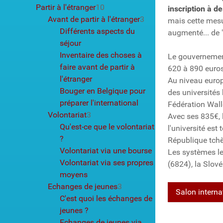
Partir à l'étranger
10
inscription à d
Avant de partir à l'étranger
3
mais cette mesu
Différents aspects du
augmenté... de 
séjour
Inventaire des choses à
Le gouvernement
faire avant de partir à
620 à 890 euros
l'étranger
Au niveau europ
Bouger en Belgique pour
des universités
préparer l'international
Fédération Wall
Volontariat
3
Avec ses 835€, 
Qu'est-ce que le volontariat
l'université est
?
République tchè
Volontariat via une bourse
Les systèmes le
Volontariat via ses propres
(6824), la Slové
moyens
Echanges de jeunes
3
Salon intern
C'est quoi les échanges de
jeunes ?
Echanges de jeunes via