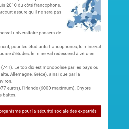
uis 2010 du côté francophone,
rcourt assure qu'il ne sera pas
erval universitaire passera de
ement, pour les étudiants francophones, le minerval
ourse d’études, le minerval redescend à zéro en
 (741). Le top dix est monopolisé par les pays où
alte, Allemagne, Grèce), ainsi que par la
nviron.
377 euros), l'Irlande (6000 maximum), Chypre
s baltes.
organisme pour la sécurité sociale des expatriés