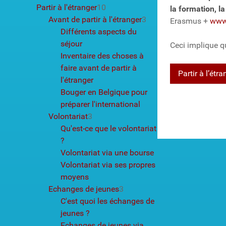
Partir à l'étranger
10
la formation, la
Avant de partir à l'étranger
3
Erasmus +
www.
Différents aspects du
séjour
Ceci implique qu
Inventaire des choses à
faire avant de partir à
Partir à l’étr
l'étranger
Bouger en Belgique pour
préparer l'international
Volontariat
3
Qu'est-ce que le volontariat
?
Volontariat via une bourse
Volontariat via ses propres
moyens
Echanges de jeunes
3
C'est quoi les échanges de
jeunes ?
Echanges de jeunes via